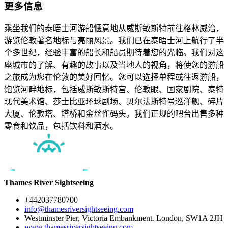
更多信息
乘坐我们的泰晤士河游船惬意地从威斯敏斯特前往格林威治，
游览伦敦著名地标与亮丽风景。我们已在泰晤士河上航行了半
个多世纪，经验丰富的船长和船员期待着您的光临。我们对这
座城市的了解、有趣的故事以及当地人的视角，将使您的游船
之旅成为您在伦敦的美好回忆。您可以选择单程或往返游船，
饱览河畔地标，包括威斯敏斯特宫、伦敦眼、国家剧院、泰特
现代美术馆、莎士比亚环球剧场、贝尔法斯特号巡洋舰、碎片
大厦、伦敦塔、塔桥和金丝雀码头。我们正规的吧台出售多种
零食和饮品，包括饮料和酒水。
Thames River Sightseeing
+442037780700
info@thamesriversightseeing.com
Westminster Pier, Victoria Embankment. London, SW1A 2JH
www.thamesriversightseeing.com